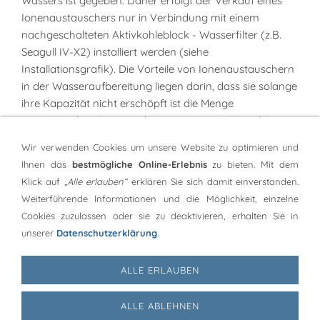
Wassers ist gegeben. Daher erfolgt der Verkauf eines
Ionenaustauschers nur in Verbindung mit einem
nachgeschalteten Aktivkohleblock - Wasserfilter (z.B.
Seagull IV-X2) installiert werden (siehe
Installationsgrafik). Die Vorteile von Ionenaustauschern
in der Wasseraufbereitung liegen darin, dass sie solange
ihre Kapazität nicht erschöpft ist die Menge
unerwünschter Ionen wirksam verringern. Meist können
die verbrauchten Ionenaustauscher auf recht einfache
Wir verwenden Cookies um unsere Website zu optimieren und
Art regeneriert werden.
Ihnen das
bestmögliche Online-Erlebnis
zu bieten. Mit dem
Klick auf
„Alle erlauben“
erklären Sie sich damit einverstanden.
Copyright 2024 [Ingenieurbüro Oetzel, Glogauer Str. 15, 34212
Weiterführende Informationen und die Möglichkeit, einzelne
Melsungen] Alle Rechte vorbehalten
Cookies zuzulassen oder sie zu deaktivieren, erhalten Sie in
Es gelten unsere allgemeinen Geschäftsbedingungen
(AGB)
unserer
Datenschutzerklärung
.
ALLE ERLAUBEN
ALLE ABLEHNEN